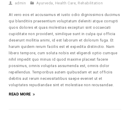
admin
Ayurveda
,
Health Care
,
Rehabilitation
At vero eos et accusamus et iusto odio dignissimos ducimus
qui blanditiis praesentium voluptatum deleniti atque corrupti
quos dolores et quas molestias excepturi sint occaecati
cupiditate non provident, similique sunt in culpa qui officia
deserunt mollitia animi, id est laborum et dolorum fuga. Et
harum quidem rerum facilis est et expedita distinctio. Nam
libero tempore, cum soluta nobis est eligendi optio cumque
nihil impedit quo minus id quod maxime placeat facere
possimus, omnis voluptas assumenda est, omnis dolor
repellendus. Temporibus autem quibusdam et aut officiis
debitis aut rerum necessitatibus saepe eveniet ut et
voluptates repudiandae sint et molestiae non recusandae.
READ MORE