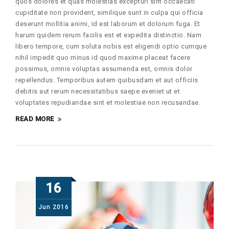
quos dolores et quas molestias excepturi sint occaecati
cupiditate non provident, similique sunt in culpa qui officia
deserunt mollitia animi, id est laborum et dolorum fuga. Et
harum quidem rerum facilis est et expedita distinctio. Nam
libero tempore, cum soluta nobis est eligendi optio cumque
nihil impedit quo minus id quod maxime placeat facere
possimus, omnis voluptas assumenda est, omnis dolor
repellendus. Temporibus autem quibusdam et aut officiis
debitis aut rerum necessitatibus saepe eveniet ut et
voluptates repudiandae sint et molestiae non recusandae.
READ MORE
16
Jun
2016