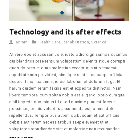
Technology and its after effects
admin
Health Care
,
Rehabilitation
,
Science
At vero eos et accusamus et iusto odio dignissimos ducimus
qui blanditiis praesentium voluptatum deleniti atque corrupti
quos dolores et quas molestias excepturi sint occaecati
cupiditate non provident, similique sunt in culpa qui officia
deserunt mollitia animi, id est laborum et dolorum fuga. Et
harum quidem rerum facilis est et expedita distinctio. Nam
libero tempore, cum soluta nobis est eligendi optio cumque
nihil impedit quo minus id quod maxime placeat facere
possimus, omnis voluptas assumenda est, omnis dolor
repellendus. Temporibus autem quibusdam et aut officiis
debitis aut rerum necessitatibus saepe eveniet ut et
voluptates repudiandae sint et molestiae non recusandae.